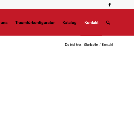
 uns
Traumtürkonfigurator
Katalog
Kontakt
Du bist hier:
Startseite
/
Kontakt