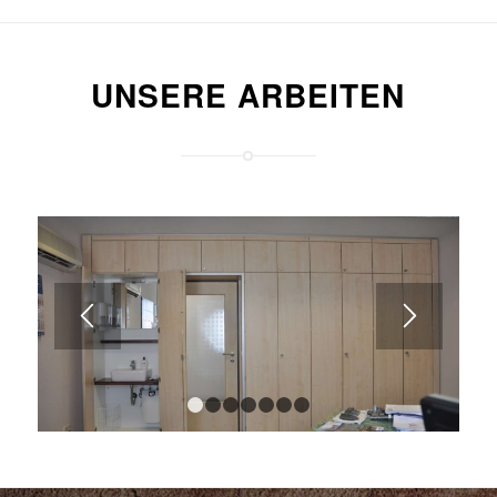
UNSERE ARBEITEN
1
2
3
4
5
6
7